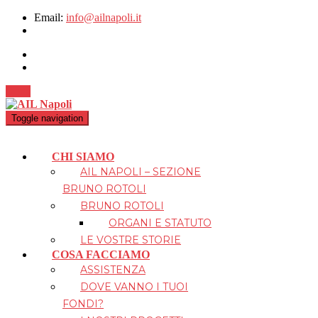
Email:
info@ailnapoli.it
Dona
Toggle navigation
CHI SIAMO
AIL NAPOLI – SEZIONE
BRUNO ROTOLI
BRUNO ROTOLI
ORGANI E STATUTO
LE VOSTRE STORIE
COSA FACCIAMO
ASSISTENZA
DOVE VANNO I TUOI
FONDI?