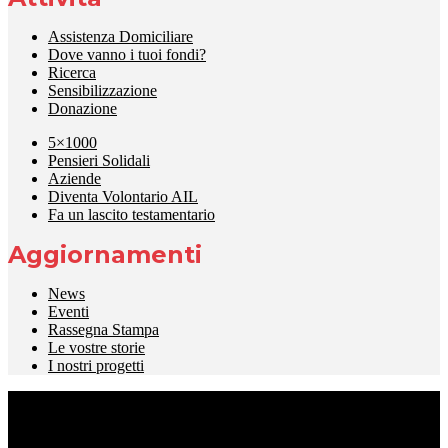
Assistenza Domiciliare
Dove vanno i tuoi fondi?
Ricerca
Sensibilizzazione
Donazione
5×1000
Pensieri Solidali
Aziende
Diventa Volontario AIL
Fa un lascito testamentario
Aggiornamenti
News
Eventi
Rassegna Stampa
Le vostre storie
I nostri progetti
Via Terracina 311 – parco Del Pino – Napoli 80125
Phone: +39 329 7664222