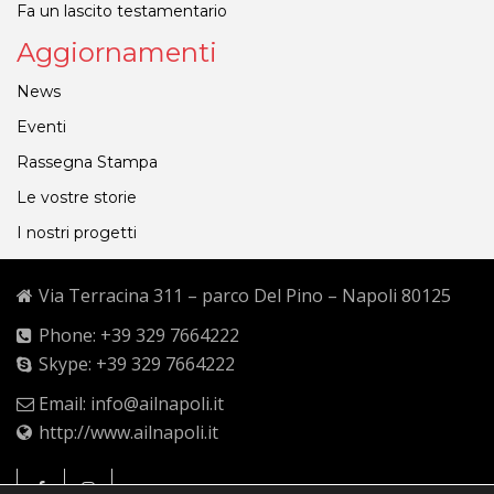
Fa un lascito testamentario
Aggiornamenti
News
Eventi
Rassegna Stampa
Le vostre storie
I nostri progetti
Via Terracina 311 – parco Del Pino – Napoli 80125
Phone: +39 329 7664222
Skype: +39 329 7664222
Email: info@ailnapoli.it
http://www.ailnapoli.it