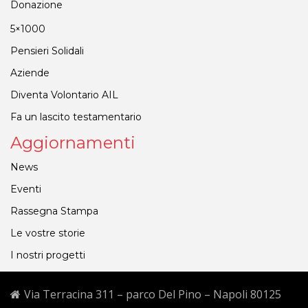
Donazione
5×1000
Pensieri Solidali
Aziende
Diventa Volontario AIL
Fa un lascito testamentario
Aggiornamenti
News
Eventi
Rassegna Stampa
Le vostre storie
I nostri progetti
Via Terracina 311 – parco Del Pino – Napoli 80125