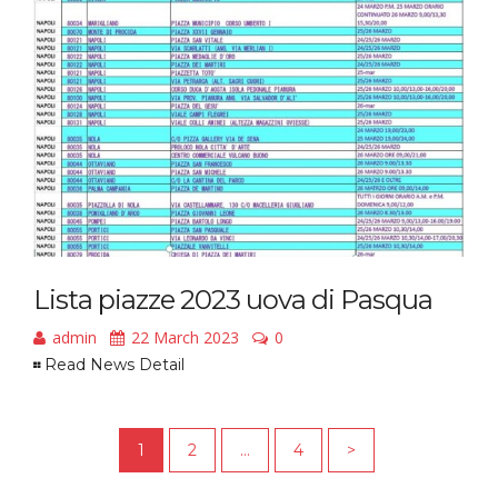
Lista piazze 2023 uova di Pasqua
admin
22 March 2023
0
Read News Detail
1
2
…
4
>