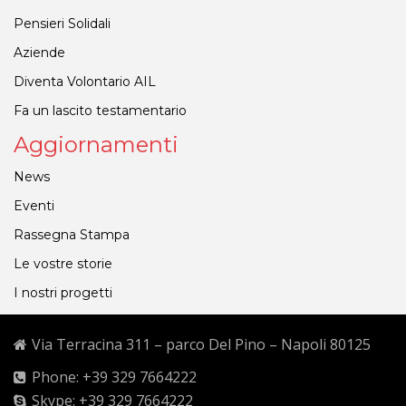
Pensieri Solidali
Aziende
Diventa Volontario AIL
Fa un lascito testamentario
Aggiornamenti
News
Eventi
Rassegna Stampa
Le vostre storie
I nostri progetti
Via Terracina 311 – parco Del Pino – Napoli 80125
Phone: +39 329 7664222
Skype: +39 329 7664222