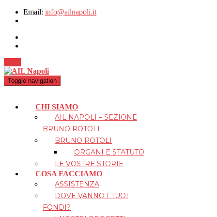
Email:
info@ailnapoli.it
Dona
Toggle navigation
CHI SIAMO
AIL NAPOLI – SEZIONE
BRUNO ROTOLI
BRUNO ROTOLI
ORGANI E STATUTO
LE VOSTRE STORIE
COSA FACCIAMO
ASSISTENZA
DOVE VANNO I TUOI
FONDI?