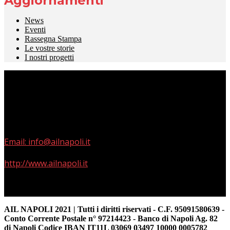
Aggiornamenti
News
Eventi
Rassegna Stampa
Le vostre storie
I nostri progetti
Via Terracina 311 – parco Del Pino – Napoli 80125
Phone: +39 329 7664222
Skype: +39 329 7664222
Email: info@ailnapoli.it
http://www.ailnapoli.it
AIL NAPOLI 2021 | Tutti i diritti riservati - C.F. 95091580639 -
Conto Corrente Postale n° 97214423 - Banco di Napoli Ag. 82
di Napoli Codice IBAN IT11L 03069 03497 10000 0005782