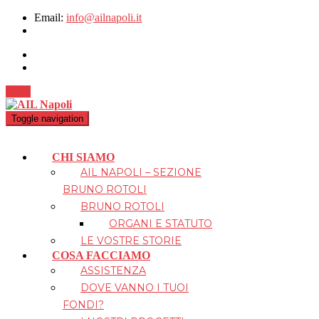
Email:
info@ailnapoli.it
Dona
Toggle navigation
CHI SIAMO
AIL NAPOLI – SEZIONE
BRUNO ROTOLI
BRUNO ROTOLI
ORGANI E STATUTO
LE VOSTRE STORIE
COSA FACCIAMO
ASSISTENZA
DOVE VANNO I TUOI
FONDI?