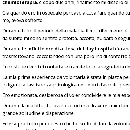
chemioterapia
, e dopo due anni, finalmente mi dissero di 
Già quando ero in ospedale pensavo a cosa fare quando tut
me, aveva sofferto.
Durante tutto il periodo della malattia il mio riferimento è s
da subito mi sono sentita protetta, accolta, guidata e segui
Durante
le infinite ore di attesa del day hospital
c’erano
trasmettevano, coccolandoci con una parolina di conforto e 
Fu così che decisi di contattare tramite loro la segreteria del
La mia prima esperienza da volontaria è stata in piazza per 
indigenti all’assistenza psicologica nei centri d’ascolto pr
Ero emozionata, desiderosa di voler condividere le mia espe
Durante la malattia, ho avuto la fortuna di avere i miei fa
grande solitudine e disperazione.
Ed è soprattutto per questo che ho scelto di fare la volontar