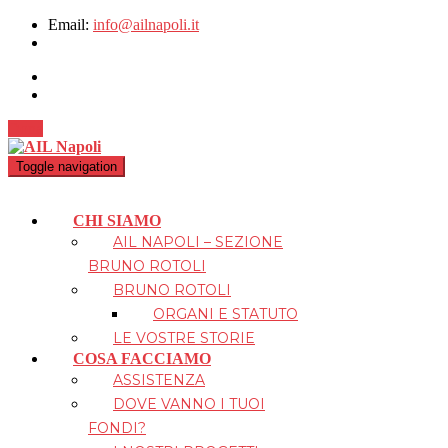
Email:
info@ailnapoli.it
Dona
Toggle navigation
CHI SIAMO
AIL NAPOLI – SEZIONE
BRUNO ROTOLI
BRUNO ROTOLI
ORGANI E STATUTO
LE VOSTRE STORIE
COSA FACCIAMO
ASSISTENZA
DOVE VANNO I TUOI
FONDI?