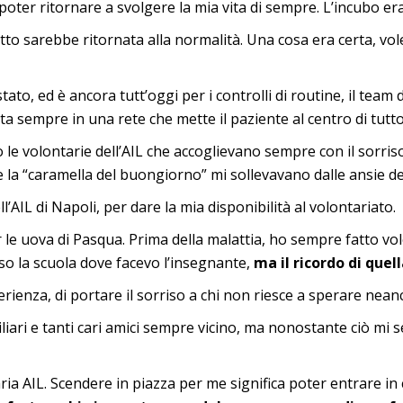
poter ritornare a svolgere la mia vita di sempre. L’incubo era 
to sarebbe ritornata alla normalità. Una cosa era certa, vo
tato, ed è ancora tutt’oggi per i controlli di routine, il team 
ta sempre in una rete che mette il paziente al centro di tutto
 le volontarie dell’AIL che accoglievano sempre con il sorris
la “caramella del buongiorno” mi sollevavano dalle ansie del
l’AIL di Napoli, per dare la mia disponibilità al volontariato.
le uova di Pasqua. Prima della malattia, ho sempre fatto volo
esso la scuola dove facevo l’insegnante,
ma il ricordo di quel
rienza, di portare il sorriso a chi non riesce a sperare nean
miliari e tanti cari amici sempre vicino, ma nonostante ciò m
ia AIL. Scendere in piazza per me significa poter entrare in c