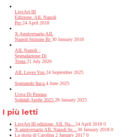
LiveArt III
Edizione. AIL Napoli
Per
24 April 2018
X Anniversario AIL
Napoli Sezione Br
30 January 2018
AIL Napoli –
Segnalazione Di
Tenta
21 July 2026
AIL Loves You
24 September 2025
Sognando Itaca
4 June 2025
Uova Di Pasqua
Solidali Aprile 2025
28 January 2025
I più letti
LiveArt III edizione. AIL Na...
24 April 2018
0
X anniversario AIL Napoli Se...
30 January 2018
0
La storia di Carolina
2 January 2017
0