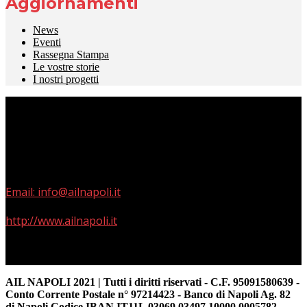
Aggiornamenti
News
Eventi
Rassegna Stampa
Le vostre storie
I nostri progetti
Via Terracina 311 – parco Del Pino – Napoli 80125
Phone: +39 329 7664222
Skype: +39 329 7664222
Email: info@ailnapoli.it
http://www.ailnapoli.it
AIL NAPOLI 2021 | Tutti i diritti riservati - C.F. 95091580639 -
Conto Corrente Postale n° 97214423 - Banco di Napoli Ag. 82
di Napoli Codice IBAN IT11L 03069 03497 10000 0005782