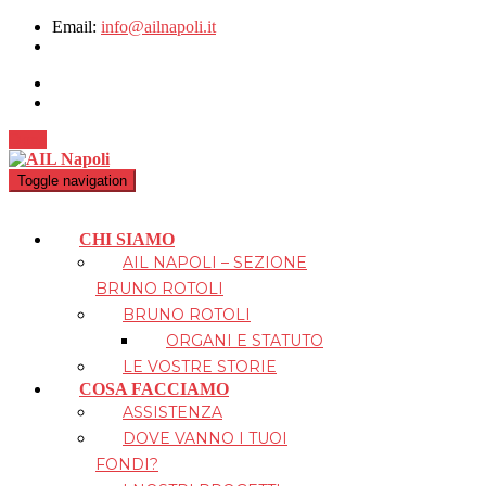
Email:
info@ailnapoli.it
Dona
Toggle navigation
CHI SIAMO
AIL NAPOLI – SEZIONE
BRUNO ROTOLI
BRUNO ROTOLI
ORGANI E STATUTO
LE VOSTRE STORIE
COSA FACCIAMO
ASSISTENZA
DOVE VANNO I TUOI
FONDI?