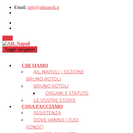
Email:
info@ailnapoli.it
Dona
Toggle navigation
CHI SIAMO
AIL NAPOLI – SEZIONE
BRUNO ROTOLI
BRUNO ROTOLI
ORGANI E STATUTO
LE VOSTRE STORIE
COSA FACCIAMO
ASSISTENZA
DOVE VANNO I TUOI
FONDI?