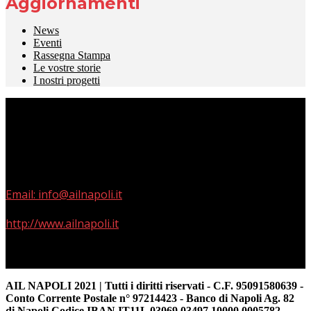
Aggiornamenti
News
Eventi
Rassegna Stampa
Le vostre storie
I nostri progetti
Via Terracina 311 – parco Del Pino – Napoli 80125
Phone: +39 329 7664222
Skype: +39 329 7664222
Email: info@ailnapoli.it
http://www.ailnapoli.it
AIL NAPOLI 2021 | Tutti i diritti riservati - C.F. 95091580639 -
Conto Corrente Postale n° 97214423 - Banco di Napoli Ag. 82
di Napoli Codice IBAN IT11L 03069 03497 10000 0005782