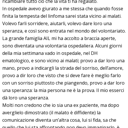
ricambiare tutto ciò che la vita ti ha regalato.
In ospedale avevo giurato a me stessa che quando fosse
finita la tempesta del linfoma sarei stata vicino ai malati.
Volevo farli sorridere, aiutarli, volevo dare loro una
speranza, e così sono entrata nel mondo del volontariato.
La grande famiglia AIL mi ha accolto a braccia aperte,
sono diventata una volontaria ospedaliera. Alcuni giorni
della mia settimana vado in ospedale, nel DH
ematologico, e sono vicino ai malati; provo a dar loro una
mano, provo a indicargli la strada del sorriso, dell’amore,
provo a dir loro che visto che si deve fare è meglio farlo
con un sorriso piuttosto che piangendo, provo a dar loro
una speranza: la mia persona ne è la prova. Il mio esserci
dà loro una speranza.
Molti non credono che io sia una ex paziente, ma dopo
averglielo dimostrato (il malato è diffidente) la
comunicazione diventa un’altra cosa, lui si fida, sa che
quello che lui sta affrontando non devo immaginarlo, è