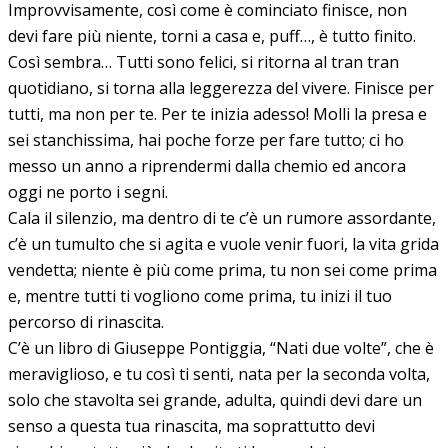
Improvvisamente, così come è cominciato finisce, non
devi fare più niente, torni a casa e, puff…, è tutto finito.
Così sembra… Tutti sono felici, si ritorna al tran tran
quotidiano, si torna alla leggerezza del vivere. Finisce per
tutti, ma non per te. Per te inizia adesso! Molli la presa e
sei stanchissima, hai poche forze per fare tutto; ci ho
messo un anno a riprendermi dalla chemio ed ancora
oggi ne porto i segni.
Cala il silenzio, ma dentro di te c’è un rumore assordante,
c’è un tumulto che si agita e vuole venir fuori, la vita grida
vendetta; niente è più come prima, tu non sei come prima
e, mentre tutti ti vogliono come prima, tu inizi il tuo
percorso di rinascita.
C’è un libro di Giuseppe Pontiggia, “Nati due volte”, che è
meraviglioso, e tu così ti senti, nata per la seconda volta,
solo che stavolta sei grande, adulta, quindi devi dare un
senso a questa tua rinascita, ma soprattutto devi