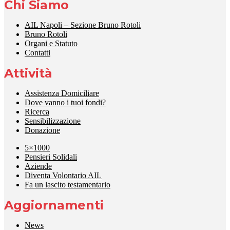
Chi Siamo
AIL Napoli – Sezione Bruno Rotoli
Bruno Rotoli
Organi e Statuto
Contatti
Attività
Assistenza Domiciliare
Dove vanno i tuoi fondi?
Ricerca
Sensibilizzazione
Donazione
5×1000
Pensieri Solidali
Aziende
Diventa Volontario AIL
Fa un lascito testamentario
Aggiornamenti
News