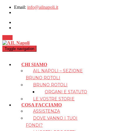
Email:
info@ailnapoli.it
Dona
Toggle navigation
CHI SIAMO
AIL NAPOLI – SEZIONE
BRUNO ROTOLI
BRUNO ROTOLI
ORGANI E STATUTO
LE VOSTRE STORIE
COSA FACCIAMO
ASSISTENZA
DOVE VANNO I TUOI
FONDI?