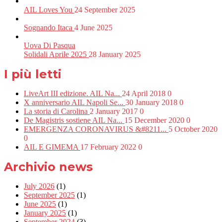
AIL Loves You
24 September 2025
Sognando Itaca
4 June 2025
Uova Di Pasqua
Solidali Aprile 2025
28 January 2025
I più letti
LiveArt III edizione. AIL Na...
24 April 2018
0
X anniversario AIL Napoli Se...
30 January 2018
0
La storia di Carolina
2 January 2017
0
De Magistris sostiene AIL Na...
15 December 2020
0
EMERGENZA CORONAVIRUS &#8211...
5 October 2020
0
AIL E GIMEMA
17 February 2022
0
Archivio news
July 2026
(1)
September 2025
(1)
June 2025
(1)
January 2025
(1)
September 2024
(3)