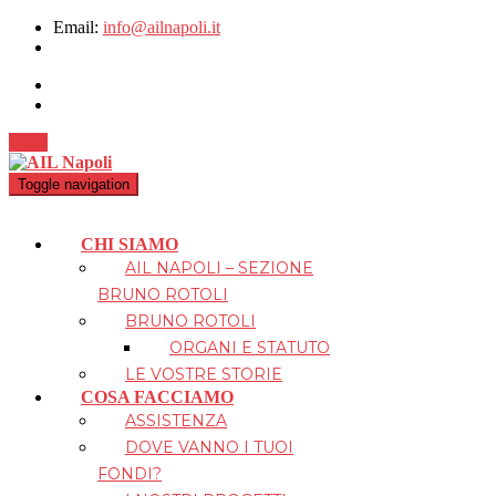
Email:
info@ailnapoli.it
Dona
Toggle navigation
CHI SIAMO
AIL NAPOLI – SEZIONE
BRUNO ROTOLI
BRUNO ROTOLI
ORGANI E STATUTO
LE VOSTRE STORIE
COSA FACCIAMO
ASSISTENZA
DOVE VANNO I TUOI
FONDI?