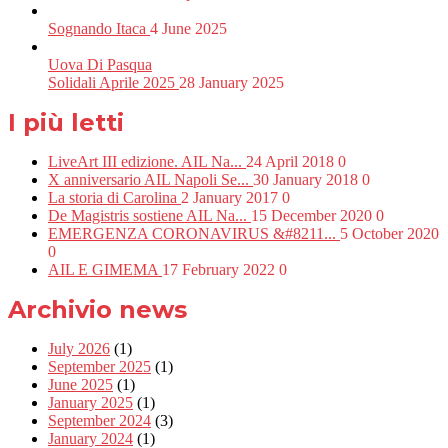
Sognando Itaca
4 June 2025
Uova Di Pasqua
Solidali Aprile 2025
28 January 2025
I più letti
LiveArt III edizione. AIL Na...
24 April 2018
0
X anniversario AIL Napoli Se...
30 January 2018
0
La storia di Carolina
2 January 2017
0
De Magistris sostiene AIL Na...
15 December 2020
0
EMERGENZA CORONAVIRUS &#8211...
5 October 2020
0
AIL E GIMEMA
17 February 2022
0
Archivio news
July 2026
(1)
September 2025
(1)
June 2025
(1)
January 2025
(1)
September 2024
(3)
January 2024
(1)